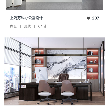
项目：上海万科办公室设计类型：办公室面积：64㎡位置：上海
上海万科办公室设计
207
·万科温润的原木色调，干练的线条块面，不张扬，却自成一道风
办公
丨
现代
丨
64㎡
景。办公空间敞亮，舒适且放松。融合轻巧的桌椅设计，增添了
静谧与书香气。办公室设计 | 会议室设
项目 | 天洲国际私人办公会所面积 | 706㎡风格 | 新中式 & 现代