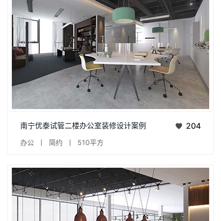
项目名称：南宁优泰试管二楼项目面积：510平方设计团队：万
南宁优泰试管二楼办公室装修设计案例
204
致空间设计项目地址：南宁市江南区我们的办公空间有两个模
办公
丨
简约
丨
510平方
块， 一个是生活 ，一个是工作，我们把它理解为一个共享空间
更为美妙，其实它也可以做一个私密与共享的空间。简约风格设
计是一个去复杂的逻辑，去复杂，并不减少，而在这个状态当
中，我们能够有一