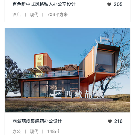
百色新中式风格私人办公室设计
205
年份 | September 2021位置 | 广西 · 百色
酒店
丨
现代
丨
706平方米
项目 | 西藏喆城办公设计面积 | 长12m/宽6m/共148㎡层高 | 单层
西藏喆成集装箱办公设计
216
2.4m风格 | 现代轻奢位置 | 西藏·拉萨市
办公
丨
现代
丨
148㎡