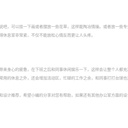
说吧，可以挂一下画或者摆放一些花草，这样能陶冶情操。或者放一些专
得休息室非常紧，不仅不能放松心情反而更让人头疼。
带来身心的疲惫，在下班之后和同事休闲娱乐一下，这样会让整个人都充
常用的休息之外，还会增加活动区，忙碌的工作之余，和同事打打台球也
和设计推荐，希望小编的分享对您有帮助，如果还有其他办公室方面的设