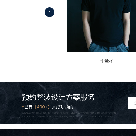
李魏桦
颜焕英
预约整装设计方案服务
*
已有
【400+】
人成功预约