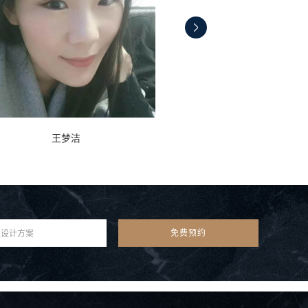
王梦洁
韦杰