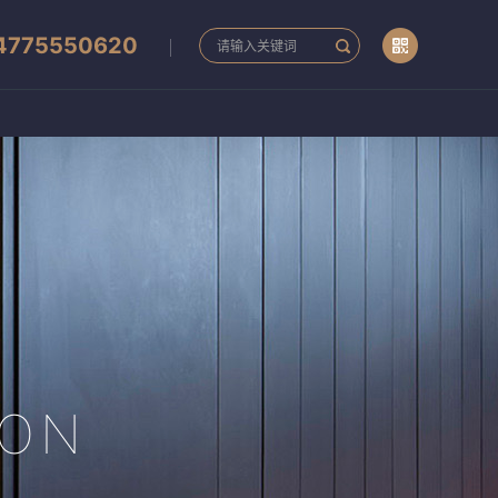
4775550620
ION