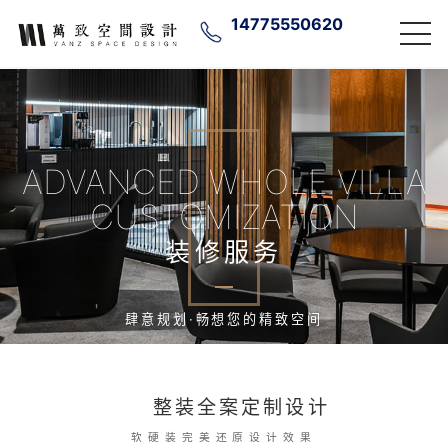
14775550620
ADVANCED WHOLE VILLA
CUSTOMIZATION
装修服务
肆意规划·畅想您的精致空间
整装全案定制设计
软硬装完美还原设计效果