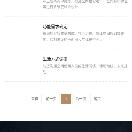
从主题格调中提炼，根据空间色彩定位、空间材质特征
等进行多维度综合设计...
功能需求确定
根据您家庭成员构成、社会习惯、整体空间规划等要
素，绘制陈设的平面图和立体模型图...
生活方式调研
与您沟通空间使用人员的生活习惯、活动动线、未来规
划...
首页
前一页
1
后一页
尾页